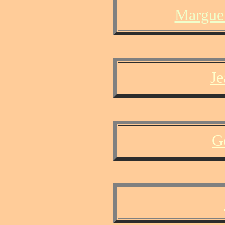
Marguer
Je
G