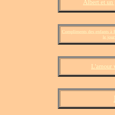
Albert et un
Compliments des enfants à P
le jou
L'amour v