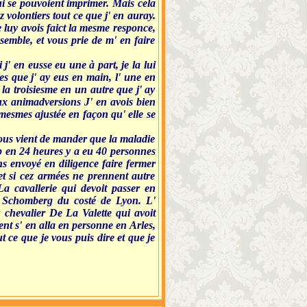
qui se pouvoient imprimer. Mais cela
 volontiers tout ce que j' en auray.
e luy avois faict la mesme responce,
 semble, et vous prie de m' en faire
j' en eusse eu une à part, je la lui
es que j' ay eus en main, l' une en
 la troisiesme en un autre que j' ay
ux animadversions J' en avois bien
 mesmes ajustée en façon qu' elle se
 nous vient de mander que la maladie
p en 24 heures y a eu 40 personnes
s envoyé en diligence faire fermer
et si cez armées ne prennent autre
La cavallerie qui devoit passer en
 Schomberg du costé de Lyon. L'
u chevalier De La Valette qui avoit
nt s' en alla en personne en Arles,
ut ce que je vous puis dire et que je