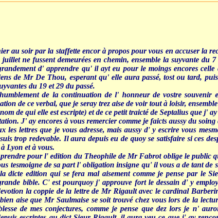
er au soir par la staffette encor à propos pour vous en accuser la rec
9 juillet ne fussent demeurées en chemin, ensemble la suyvante du 
 grandement d' apprendre qu' il ayt eu pour le moings encores celle 
tiens de Mr De Thou, esperant qu' elle aura passé, tost ou tard, pui
suyvantes du 19 et 29 du passé.
 humblement de la continuation de l' honneur de vostre souvenir e
n de ce verbal, que je seray trez aise de voir tout à loisir, ensemble d
m de qui elle est escripte) et de ce petit traicté de Septalius que j' 
utation. J' ay encores à vous remercier comme je faicts aussy du soin
x les lettres que je vous adresse, mais aussy d' y escrire vous mesm
s suis trop redevable. Il aura depuis eu de quoy se satisfaire si ces de
 à Lyon et à vous.
prendre pour l' edition du Theophile de Mr Fabrot oblige le public qu
ous tesmoigne de sa part l' obligation insigne qu' il vous a de tant de s
 la dicte edition qui se fera mal aisement comme je pense par le Sie
ande bible. C' est pourquoy j' approuve fort le dessain d' y employer
otion la coppie de la lettre de Mr Rigault avec le cardinal Barberin
 bien aise que Mr Saulmaise se soit trouvé chez vous lors de la lectur
lesse de mes conjectures, comme je pense que dez lors je n' aurois
 depuis escriptes au dict Sieur Rigault, il aura veu ce que j' ay renco