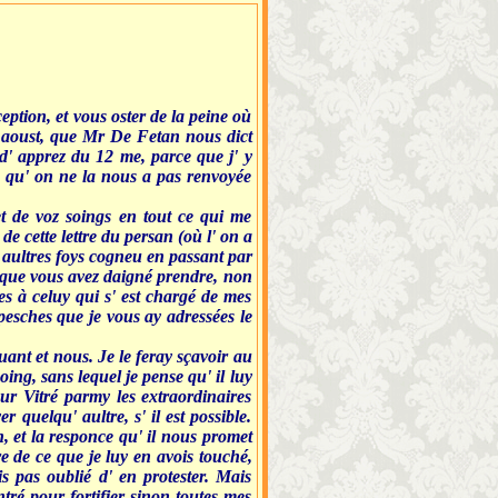
eption, et vous oster de la peine où
7 aoust, que Mr De Fetan nous dict
d' apprez du 12 me, parce que j' y
s qu' on ne la nous a pas renvoyée
t de voz soings en tout ce qui me
e cette lettre du persan (où l' on a
ay aultres foys cogneu en passant par
g que vous avez daigné prendre, non
es à celuy qui s' est chargé de mes
spesches que je vous ay adressées le
ant et nous. Je le feray sçavoir au
oing, sans lequel je pense qu' il luy
ur Vitré parmy les extraordinaires
 quelqu' aultre, s' il est possible.
, et la responce qu' il nous promet
e de ce que je luy en avois touché,
 pas oublié d' en protester. Mais
ntré pour fortifier sinon toutes mes