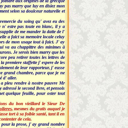
joindre aux origines de la grecque
ray pas marry que luy en disiez mon
ement selon sa doulceur naturelle et
s remercie du soing qu' avez eu des
n' estre pas toute en blanc, il y a
 supplie de me mander la datte de l'
elle a faict sa memoire locale celuy
ors de mon usage tout à faict. J' ay
ui va au chappittre des minimes à
aurons. Je serois bien marry que les
e peu retirer toutes les lettres de
 premiere staffette j' espere de les
ialement de leur rapporteur, j' eusse
 que grand chambre, parce que je ne
 d' aller.
s a pleu rendre à nostre pauvre Mr
 adressé le second livre, et pensois
et quelque feuille, pour oster tout
ions du bon vieillard le Sieur De
lieres
, mesmes du gratis auquel je
se tort à sa foible santé, tant il en
 contenter de cela.
t pour la prose, j' ay grand nombre