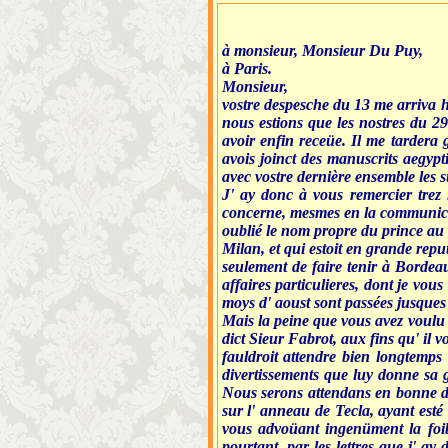
à monsieur, Monsieur Du Puy,
à Paris.
Monsieur,
vostre despesche du 13 me arriva hi
nous estions que les nostres du 2
avoir enfin receüe. Il me tardera
avois joinct des manuscrits aegyp
avec vostre dernière ensemble les 
J' ay donc à vous remercier trez
concerne, mesmes en la communicatio
oublié le nom propre du prince au no
Milan, et qui estoit en grande rep
seulement de faire tenir à Bordeau
affaires particulieres, dont je vou
moys d' aoust sont passées jusques
Mais la peine que vous avez voulu 
dict Sieur Fabrot, aux fins qu' il v
fauldroit attendre bien longtemps
divertissements que luy donne sa gr
Nous serons attendans en bonne dev
sur l' anneau de Tecla, ayant esté
vous advoüant ingenüment la foib
pourtant, par les lettres que j' ay