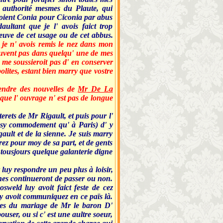
l' authorité mesmes du Plaute, qui
soient Conia pour Ciconia par abus
ltant que je l' avois faict trop
reuve de cet usage ou de cet abbus.
 je n' avois remis le nez dans mon
rouvent pas dans quelqu' une de mes
e me soussieroit pas d' en conserver
olites, estant bien marry que vostre
rendre des nouvelles de
Mr De La
sque l' ouvrage n' est pas de longue
rets de Mr Rigault, et puis pour l'
ussy commodement qu' à Paris) d' y
ault et de la sienne. Je suis marry
rez pour moy de sa part, et de gents
e tousjours quelque galanterie digne
 luy respondre un peu plus à loisir,
hes continueront de passer ou non.
sweld luy avoit faict feste de cez
uy avoit communiquez en ce païs là.
lles du mariage de Mr le baron D'
user, ou si c' est une aultre soeur,