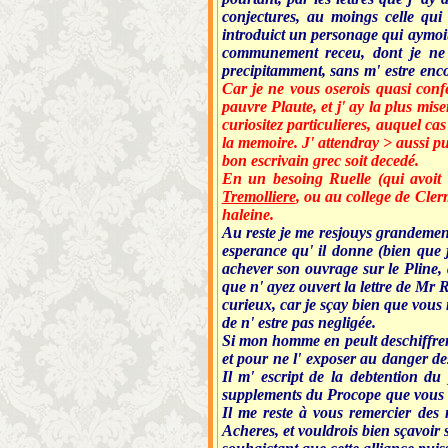
conjectures, au moings celle qui 
introduict un personage qui aymoi
communement receu, dont je ne m
precipitamment, sans m' estre enco
Car je ne vous oserois quasi conf
pauvre Plaute, et j' ay la plus mi
curiositez particulieres, auquel ca
la memoire. J' attendray > aussi pu
bon escrivain grec soit decedé.
En un besoing Ruelle (qui avoit
Tremolliere
, ou au college de Cler
haleine.
Au reste je me resjouys grandement
esperance qu' il donne (bien que 
achever son ouvrage sur le Pline, 
que n' ayez ouvert la lettre de Mr 
curieux, car je sçay bien que vous 
de n' estre pas negligée.
Si mon homme en peult deschiffrer u
et pour ne l' exposer au danger d
Il m' escript de la debtention du
supplements du Procope que vous av
Il me reste à vous remercier des
Acheres, et vouldrois bien sçavoir 