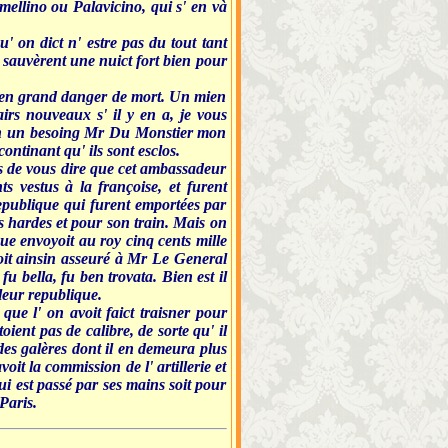
mellino ou Palavicino, qui s' en và
' on dict n' estre pas du tout tant
 sauvèrent une nuict fort bien pour
 en grand danger de mort. Un mien
rs nouveaux s' il y en a, je vous
 en un besoing Mr Du Monstier mon
ontinant qu' ils sont esclos.
s de vous dire que cet ambassadeur
s vestus à la françoise, et furent
republique qui furent emportées par
es hardes et pour son train. Mais on
ue envoyoit au roy cinq cents mille
voit ainsin asseuré à Mr Le General
u bella, fu ben trovata. Bien est il
leur republique.
ue l' on avoit faict traisner pour
oient pas de calibre, de sorte qu' il
 des galères dont il en demeura plus
oit la commission de l' artillerie et
ui est passé par ses mains soit pour
Paris.