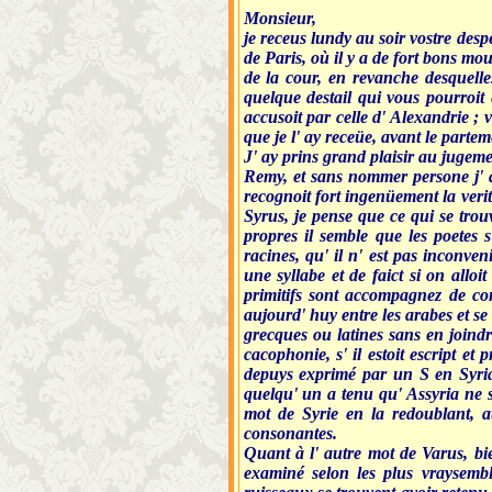
Monsieur,
je receus lundy au soir vostre desp
de Paris, où il y a de fort bons m
de la cour, en revanche desquelles
quelque destail qui vous pourroi
accusoit par celle d' Alexandrie ; v
que je l' ay receüe, avant le parteme
J' ay prins grand plaisir au jugemen
Remy, et sans nommer persone j' ay
recognoit fort ingenüement la verité
Syrus, je pense que ce qui se trou
propres il semble que les poetes 
racines, qu' il n' est pas inconve
une syllabe et de faict si on allo
primitifs sont accompagnez de co
aujourd' huy entre les arabes et se
grecques ou latines sans en joindre
cacophonie, s' il estoit escript e
depuys exprimé par un S en Syria,
quelqu' un a tenu qu' Assyria ne
mot de Syrie en la redoublant, at
consonantes.
Quant à l' autre mot de Varus, bien
examiné selon les plus vraysembl