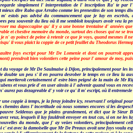
regarde simplement l' interpretation de l' inscription Ra' te par 
t mieux dire Rabo que Arrabo comme les prenestins de son temps di
' estois pas advisé du commancement que je luy en escrivis, dau
res peu souvenir du lieu où il me sembloit tousjours avoir veu la p
esser ma dapoccagine qu' il y a une bonne trentaine d' années que
serable et chestive memoire du monde, surtout des choses qui ne se t
s je n' ay poinct de peine à retenir ce que je voys, quand mesmes il n
isqu' il vous plaict la coppie de ce petit feuillet du Theodorus Hermop
 aultre foys escript pour Mr De Lomenie et dont on pourroit app
mont) prendroit bien volontiers cette peine pour l' amour de moy, pui
 du voyage de Mr De Saulmaise à Dijon, principalement pour les inte
je doubte un peu s' il en pourra desrober le temps en ce lieu la a
qui meriteroit certainement d' estre bien peigné de la main de Mr Rig
Rubens et vous prie d' en user ainsin à l' advenir quand vous en recev
n' aurez pas dezagreable d' y voir ce qu' il m' escript, où il entremesl
ne coppie à temps, je la feray joindre icy, reservant l' original pour
es chemins dans l' incertitude où nous sommes encores si les despesc
 pauvre Seldenus que je plains grandement, et dict que le Sieur Bo
ez veuz, lesquels il luy fauldroit envoyer en tout cas, si on ne les l
 nouvelles du monde, que j' ay veües volontiers, principalement ce
si c' est avec la damoiselle que Mr De Preaux avoit une foys voulu espo