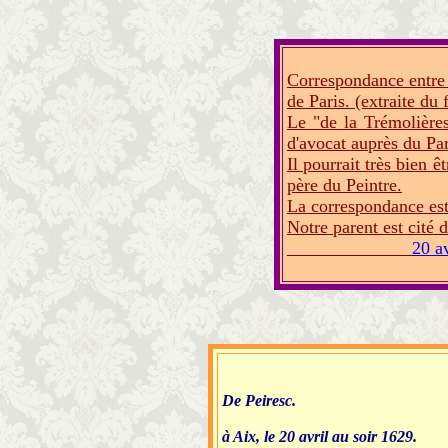
Correspondance entre 
de Paris. (extraite du 
Le "de la Trémolières
d'avocat auprès du Par
Il pourrait très bien ê
père du Peintre.
La correspondance est 
Notre parent est cité d
20 a
De Peiresc.
à Aix, le 20 avril au soir 1629.