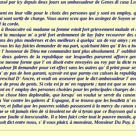
t passé par icy depuis deux jours un ambassadeur de Genes di casa Lo
t en leur ville pour le choix des persones qui y sont en employ, qu
i sont sortiz de charge. Vous aurez sceu que les assiegez de Soyon se
é la corde.
 Beaucaire où madame sa femme estoit fort griesvement malade et
 la musique m' a prié fort ardemment de luy faire recouvrer des ai
uns des plus modernes et des meilleurs à quelqu' un de voz amys ;
us les luy faictes demander de ma part, sçaichant bien qu' il les a inc
r l' honneur de Dieu me commandez tant plus absolument. J' oublioi
deux galeres de la republique sur lesquelles parurent afforce gent
une mesme forme que l' on disoit estre envoyées au roy par la dicte 
adeur fit demander pour cet effect sans les autres qu' il print pour s
n' ay pas de bon garant, sçavoir est que parmy cez caisses la republiq
reschal D' Ancre, et veult on asseurer que le dict ambassadeur l' a
 de prou de gents. Si cela est je m' en rapporte ; tant est que se non f
nt en l' employ des persones choisies pour les principales charges de 
ne chose bien deplorable, que lorsqu' on voulut se servir du canon q
u Var contre les galeres d' Espagne, il se trouva que les boulletz n' est
irer, et fallut que les pauvres soldats passassent à la mercy du canon
 ne se vit jamais rien de si insolent ne de si tyran que ce Buysson qui av
 faulte si inexcusable. Il a bien faict crier tout le pauvre monde, q
 soit dict entre nous, s' il vous plaict. à monsieur, Monsieur Du Puy, à 