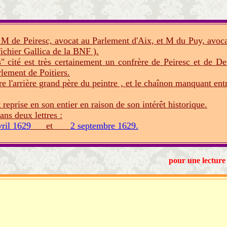
M de Peiresc, avocat au Parlement d'Aix, et M du Puy, avoc
fichier Gallica de la BNF ).
" cité est très certainement un confrère de Peiresc et de D
lement de Poitiers.
tre l'arrière grand père du peintre , et le chaînon manquant ent
reprise en son entier en raison de son intérêt historique.
ans deux lettres :
vril 1629
et
2 septembre 1629.
pour une lecture