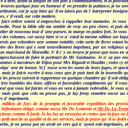
à tirer, ayant la langue de son païs à commandement, et la pouvant 
e trouvez quelque jour en humeur d' en prendre la patiance, je ne se
tinante, car je sçay bien qu' il ne laisra pas de l' interpreter benign
, s' il veult, sur cette matiere.
z faict retirer soient si empeschez à rappeller leur memoire. Je vou
roolle. Pour la bible elle me semble de vray un peu chere, et puis de 
elier de nouveau tout d' une parure, la marge en patira fort. Je vous
e des volumes, car aussy bien si ce n' estoit la mesme edition sur laqu
oyerois pas volontiers une somme notable, cette sorte de livres estant h
re des livres qui y sont nouvellement imprimez, par un religieux q
 un marchand de Marseille. S' il s' y en trouve je pense que nous en 
peschassent de faire le portraict de Mr Saulmaise. Je n' ay pas encor
ises à messieurs de Dijon pour Mrs Rigault et Haultin ; entre cy et la
quelqu' une de bonne. Si j' eusse sceu les noms de leurs juges, et spec
s, mais je faicts escrire à tous ceux que je puis tant de la tournelle
e les procez suivent le rapporteur en quelque chambre qu' il soit obligé
 trez humbles des bons offices et favorables compliments qu' il vou
neur que vous lui faictes et vous en sera à jamais redevable. Je vous ay
 mais puis que cela ne presse pas, je luy feray remettre encor au n
s d' imprimerie.
million de foys de la prompte et favorable expedition des provis
 infiniment obligé, comme aussy Mr De Lomenie et
Mr De La Tremo
cieray comme il fault. Je les luy ay envoyées et crains que la joye ne fas
 petit mot de sa qualité et de ses services, mais je pense qu' il se doibt
be, je ne pense pas en avoir en vers qui n' ayent esté imprimées, e