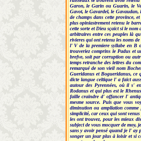
ruisseaux se trouvent avoir retenu
Garon, le Garin ou Guarin, le Ve
Gavot, le Gavardel, le Gavaudan, l
de champs dans cette province, et
plus opiniastrement retenu le barr
cette sorte et Dieu sçaict si le nom
arbitraires entre ces peuples là q
rivieres qui ont retenu les noms de
l' V de la premiere syllabe en B
trouveriez comprins le Padus et u
brefve, soit par corruption ou autr
temps retranche des lettres du co
remarqué de son vieil nom Bocher
Gueridanus et Bogueridanus, ce qu
dicte langue celtique l' a faict 
autour des Pyrennées, où il s' e
Rodanus et qui plus est le Rhenus
faille craindre d' offancer l' ant
mesme source. Puis que vous voye
diminution ou ampliation comme pe
simplicité, car ceux qui sont venus
les ont trouvez, pour les mieux di
subject de vous mocquer de moy, je
sans y avoir pensé quand je l' ay 
songer un jour plus à loisir et si