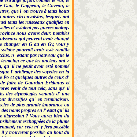
ne estrange façon, comme le Var, le
le Gau, le Gappeau, le Gaveau, le
res, que l' on trouve à touts bouts
autres circonvoisins, lesquels ont
si touts les ruisseaux qualifiez en
oyelles n' estoient pas gueres moings
e province nous avons deux notables
u ruisseaux qui peuvent avoir changé
 le changer en G ou en Gv, vous y
syllabe pourroit avoir esté rendüe
exclus, n' estant pas nouveau que le
 tesmoing ce que les anciens ont >
 qu' il ne peult avoir esté nommé
ue l' arbitrage des voyelles en la
e Po et quelques autres de ceux d'
e de faire de Gaurdan Eridanus et
es venir de tout cela, sans qu' il
oubs des etymologies venants d' une
t diversifiez qu' en terminaison,
iecles de plus grande ignorance ou
des noms propres en l' estat qu' ils
nte digression ? Vous aurez bien du
sensiblement eschappées de la plume
engagé, car celà m' y fera possible
il y trouveroit possible au bout du