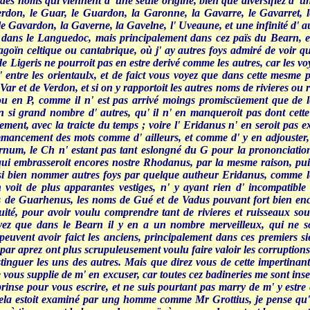
 des noms qui viennent d' une seule origine, bien que diversifiez d' u
rdon, le Guar, le Guardon, la Garonne, la Gavarre, le Gavarret, 
e Gavardon, la Gaverne, la Gavelne, l' Uveaune, et une infinité d' aut
 dans le Languedoc, mais principalement dans cez païs du Bearn, et 
agoïn celtique ou cantabrique, où j' ay autres foys admiré de voir qua
 de Ligeris ne pourroit pas en estre derivé comme les autres, car les v
u' entre les orientaulx, et de faict vous voyez que dans cette mesm
 Var et de Verdon, et si on y rapportoit les autres noms de rivieres o
 ou en P, comme il n' est pas arrivé moings promiscüement que de
n si grand nombre d' autres, qu' il n' en manqueroit pas dont cette 
ement, avec la traicte du temps ; voire l' Eridanus n' en seroit pas 
mmancement des mots comme d' ailleurs, et comme d' y en adjouster,
num, le Ch n' estant pas tant eslongné du G pour la prononciation,
i embrasseroit encores nostre Rhodanus, par la mesme raison, puisq
aussi bien nommer autres foys par quelque autheur Eridanus, comme l
n voit de plus apparantes vestiges, n' y ayant rien d' incompatibl
 de Guarhenus, les noms de Gué et de Vadus pouvant fort bien encor
iquité, pour avoir voulu comprendre tant de rivieres et ruisseaux s
z que dans le Bearn il y en a un nombre merveilleux, qui ne son
uvent avoir faict les anciens, principalement dans ces premiers s
 par aprez ont plus scrupuleusement voulu faire valoir les corruptions 
stinguer les uns des autres. Mais que direz vous de cette impertina
 vous supplie de m' en excuser, car toutes cez badineries me sont in
prinse pour vous escrire, et ne suis pourtant pas marry de m' y estre 
 cela estoit examiné par ung homme comme Mr Grottius, je pense qu' 