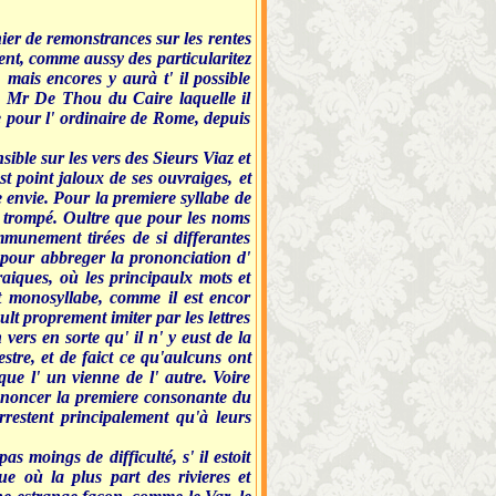
hier de remonstrances sur les rentes
ent, comme aussy des particularitez
 mais encores y aurà t' il possible
e Mr De Thou du Caire laquelle il
nse pour l' ordinaire de Rome, depuis
sible sur les vers des Sieurs Viaz et
t point jaloux de ses ouvraiges, et
ne envie. Pour la premiere syllabe de
ir trompé. Oultre que pour les noms
mmunement tirées de si differantes
s pour abbreger la prononciation d'
raiques, où les principaulx mots et
t monosyllabe, comme il est encor
lt proprement imiter par les lettres
vers en sorte qu' il n' y eust de la
stre, et de faict ce qu'aulcuns ont
ue l' un vienne de l' autre. Voire
ononcer la premiere consonante du
rrestent principalement qu'à leurs
s moings de difficulté, s' il estoit
e où la plus part des rivieres et