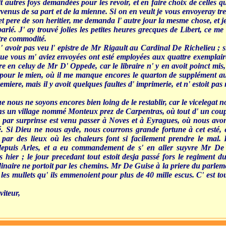
voit autres foys demandées pour les revoir, et en faire choix de celles 
enus de sa part et de la mienne. Si on en veult je vous envoyeray trez
t pere de son heritier, me demanda l' autre jour la mesme chose, et j
arlé. J' ay trouvé jolies les petites heures grecques de Libert, ce me
tre commodité.
' avoir pas veu l' epistre de Mr Rigault au Cardinal De Richelieu ; si 
que vous m' aviez envoyées ont esté employées aux quattre exemplair
e en celuy de Mr D' Oppede, car le libraire n' y en avoit poinct mis,
me pour le mien, où il me manque encores le quarton de supplément a
emiere, mais il y avoit quelques faultes d' imprimerie, et n' estoit pas
e nous ne soyons encores bien loing de le restablir, car le vicelegat
dans un village nommé Monteux prez de Carpentras, où tout d' un cou
e par surprinse est venu passer à Noves et à Eyragues, où nous avon
té. Si Dieu ne nous ayde, nous courrons grande fortune à cet esté, 
par des lieux où les chaleurs font si facilement prendre le mal. 
epuis Arles, et a eu commandement de s' en aller suyvre Mr De
is hier ; le jour precedant tout estoit desja passé fors le regiment d
inaire ne portoit par les chemins. Mr De Guise à la priere du parleme
ir les mullets qu' ils emmenoient pour plus de 40 mille escus. C' est to
viteur,