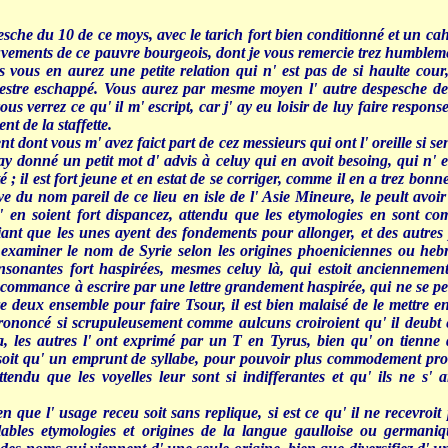
esche du 10 de ce moys, avec le tarich fort bien conditionné et un ca
ouvements de ce pauvre bourgeois, dont je vous remercie trez humblem
 vous en aurez une petite relation qui n' est pas de si haulte cour,
t estre eschappé. Vous aurez par mesme moyen l' autre despesche d
ous verrez ce qu' il m' escript, car j' ay eu loisir de luy faire respo
nt de la staffette.
t dont vous m' avez faict part de cez messieurs qui ont l' oreille si sen
 donné un petit mot d' advis à celuy qui en avoit besoing, qui n' es
 ; il est fort jeune et en estat de se corriger, comme il en a trez bon
ve du nom pareil de ce lieu en isle de l' Asie Mineure, le peult avo
s' en soient fort dispancez, attendu que les etymologies en sont co
niant que les unes ayent des fondements pour allonger, et des autre
it examiner le nom de Syrie selon les origines phoeniciennes ou heb
nsonantes fort haspirées, mesmes celuy là, qui estoit anciennemen
 commance à escrire par une lettre grandement haspirée, qui ne se peu
 deux ensemble pour faire Tsour, il est bien malaisé de le mettre en 
t prononcé si scrupuleusement comme aulcuns croiroient qu' il deubt e
 les autres l' ont exprimé par un T en Tyrus, bien qu' on tienne q
 soit qu' un emprunt de syllabe, pour pouvoir plus commodement pr
tendu que les voyelles leur sont si indifferantes et qu' ils ne s' a
 que l' usage receu soit sans replique, si est ce qu' il ne recevroit pa
ables etymologies et origines de la langue gaulloise ou germaniqu