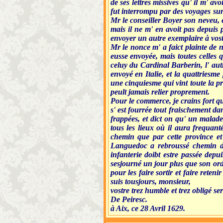
de ses lettres missives qu' il m' a
fut interrompu par des voyages surv
Mr le conseiller Boyer son neveu, e
mais il ne m' en avoit pas depuis p
envoyer un autre exemplaire à vos
Mr le nonce m' a faict plainte de n
eusse envoyée, mais toutes celles 
celuy du Cardinal Barberin, l' autr
envoyé en Italie, et la quattries
une cinquiesme qui vint toute la pr
peult jamais relier proprement.
Pour le commerce, je crains fort qu
s' est fourrée tout fraischement 
frappées, et dict on qu' un malad
tous les lieux où il aura frequan
chemin que par cette province et 
Languedoc a rebroussé chemin d
infanterie doibt estre passée depu
sesjourné un jour plus que son ord
pour les faire sortir et faire reten
suis tousjours, monsieur,
vostre trez humble et trez obligé ser
De Peiresc.
à Aix, ce 28 Avril 1629.