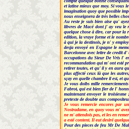
compte quelque bonne consequance 
et latine mieux que moy. Si vous l
imagination quoy que possible imper
nous enseignera de très belles choses
Au reste je suis bien aise qu' aye
libvres de Macé dont j' ay veu le 
quelque chose à dire, car pour la r
edition, la vraye forme et le nombr
à qui je la destinois, je n' y empl
desja envoyé en Espagne le memoi
Barcelonne avec lettre de credit d'
occupations du Sieur De Vris l' em
recommandation qui m' ont esté prom
retirer toutes, et qu' il y en aura 
plus affecté ceux là que les autre
sçay en quelle chambre il est, et qu
Je vous doibs mille remerciements
Fabrot, qui est bien fier de l' hon
maintenant envoyer le troisiesme ;
pretexte de doubte aux compositeur
Je vous remercie encores par un 
Nostradame, en quoy vous m' avez
ne m' attendois pas, et les en remer
a esté content. Il eut desiré quelque
Pour des pieces de feu Mr De Maler