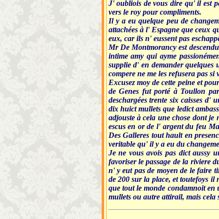
J' oubliois de vous dire qu' il es
vers le roy pour compliments.
Il y a eu quelque peu de changemen
attachées à l' Espagne que ceux qu
eux, car ils n' eussent pas eschapp
Mr De Montmorancy est descendu à
intime amy qui ayme passionément
supplie d' en demander quelques 
compere ne me les refusera pas si vo
Excusez moy de cette peine et pou
de Genes fut porté à Toullon par 
deschargées trente six caisses d' 
dix huict mullets que ledict ambass
adjouste à cela une chose dont je 
escus en or de l' argent du feu Ma
Des Galleres tout hault en presence
veritable qu' il y a eu du changeme
Je ne vous avois pas dict aussy u
favoriser le passage de la riviere d
n' y eut pas de moyen de le faire t
de 200 sur la place, et toutefoys il
que tout le monde condamnoit en une
mullets ou autre attirail, mais cela