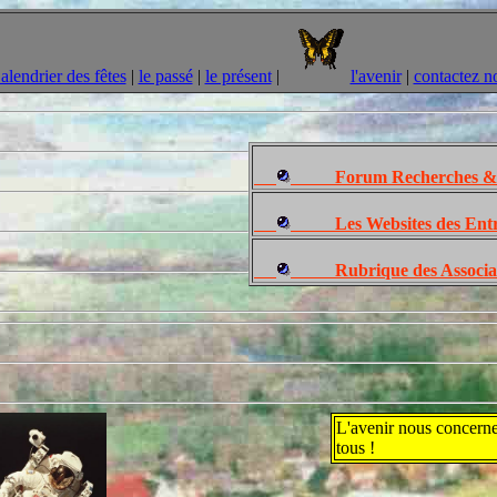
alendrier des fêtes
|
le passé
|
le présent
|
l'avenir
|
contactez n
Forum Recherches & D
Les Websites des Entre
Rubrique des Association
L'avenir nous concerne 
tous !