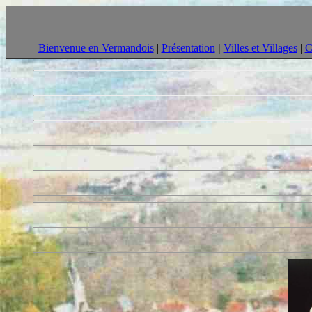
Bienvenue en Vermandois
|
Présentation
|
Villes et Villages
|
C