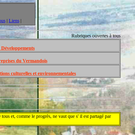
ous
|
Liens
|
Rubriques ouvertes à tous
éveloppements
prises du Vermandois
s culturelles et environnementales
tous et, comme le progrès, ne vaut que s' il est partagé par